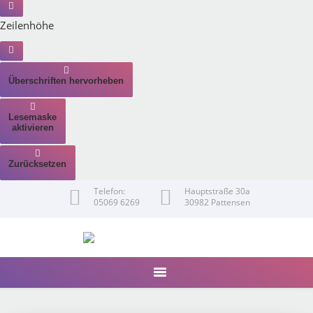
Zeilenhöhe
Überschriften hervorheben
Lesemaske
aktivieren
Zurücksetzen
Telefon:
Hauptstraße 30a
05069 6269
30982 Pattensen
Startseite