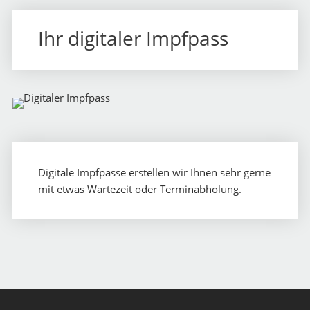
Online-Shop
Ihr digitaler Impfpass
Vorbestellung
Unser Service
Gesundheitsnews
Jobs
Digitale Impfpässe erstellen wir Ihnen sehr gerne
Über uns
mit etwas Wartezeit oder Terminabholung.
Notdienst
Kontakt