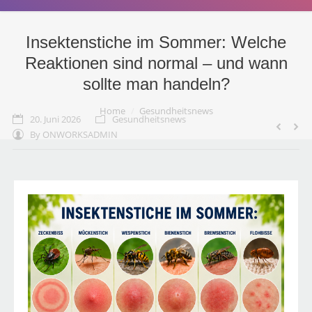
Startseite
Insektenstiche im Sommer: Welche
Reaktionen sind normal – und wann
Online-Shop
sollte man handeln?
Vorbestellung
You are here:
Home
Gesundheitsnews
20. Juni 2026
Gesundheitsnews
Unser Service
By
ONWORKSADMIN
Gesundheitsnews
Jobs
Über uns
Notdienst
Kontakt