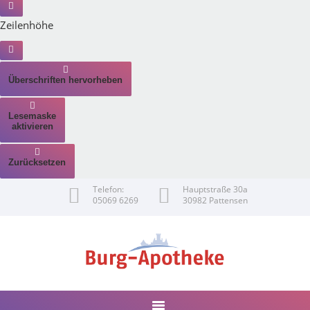
Zeilenhöhe
Überschriften hervorheben
Lesemaske
aktivieren
Zurücksetzen
Telefon:
Hauptstraße 30a
05069 6269
30982 Pattensen